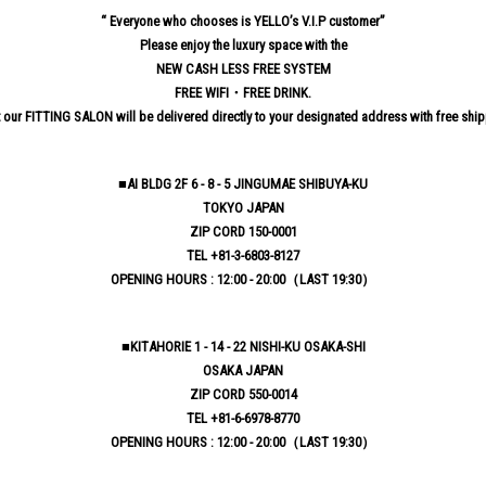
“ Everyone who chooses is YELLO’s V.I.P customer”
Please enjoy the luxury space with the
NEW CASH LESS FREE SYSTEM
FREE WIFI・FREE DRINK.
 our FITTING SALON will be delivered directly to your designated address with free shi
■AI BLDG 2F 6 - 8 - 5 JINGUMAE SHIBUYA-KU
TOKYO JAPAN
ZIP CORD 150-0001
TEL +81-3-6803-8127
OPENING HOURS : 12:00 - 20:00（LAST 19:30）
■KITAHORIE 1 - 14 - 22 NISHI-KU OSAKA-SHI
OSAKA JAPAN
ZIP CORD 550-0014
TEL +81-6-6978-8770
OPENING HOURS : 12:00 - 20:00（LAST 19:30）