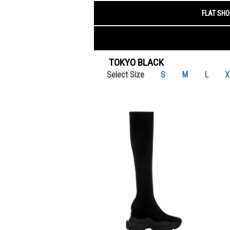
TOKYO BLACK
Select Size
S
M
L
X