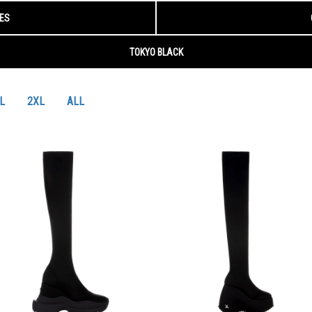
L
2XL
ALL