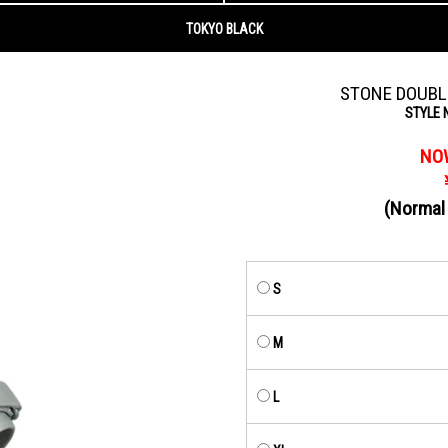
STONE DOUBL
STYLE 
NO
(Normal
S
M
L