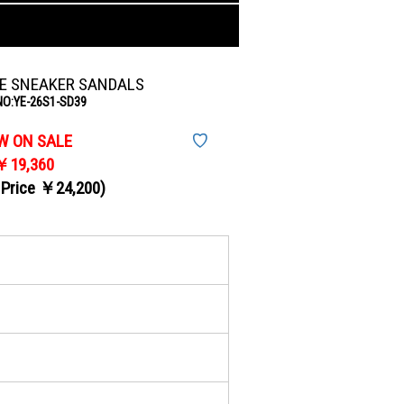
E SNEAKER SANDALS
NO:YE-26S1-SD39
W ON SALE
♡
￥19,360
 Price ￥24,200)