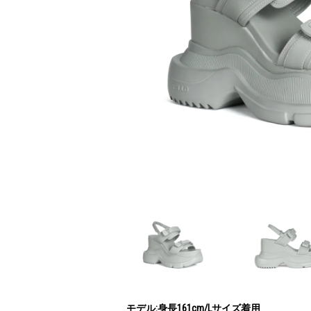
モデル:身長161cm/Lサイズ着用