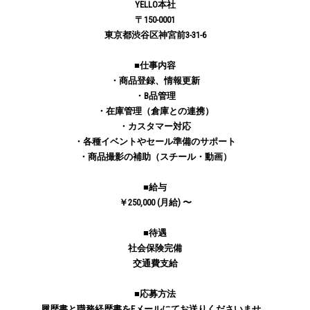
YELLO本社
〒150-0001
東京都渋谷区神宮前3-31-6
■️仕事内容
・商品登録、情報更新
・B品管理
・在庫管理（倉庫との連携）
・カスタマー対応
・各種イベントやセール準備のサポート
・商品撮影の補助（スチール・動画）
■️給与
￥250,000 (月給) 〜
■️待遇
社会保険完備
交通費支給
■️応募方法
履歴書と職務経歴書をEメールにてお送りくださいませ。